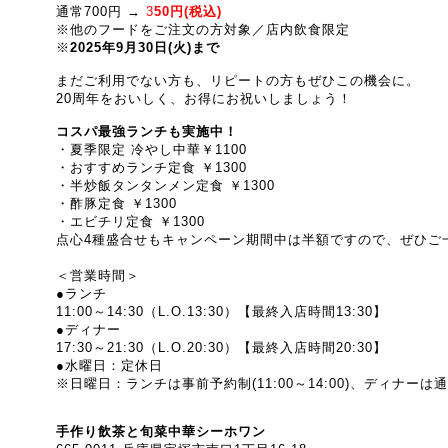
通常700円 →
3
50円(税込)
※他のフードをご注文の方対象／店内飲食限定
※
2025年9月30日(火)まで
まだご利用でない方も、リピートの方もぜひこの機会に。
20周年をおいしく、お得にお祝いしましょう！
コスパ最強ランチも実施中！
・夏季限定 冷やし中華￥1100
・おすすめランチ定食 ￥1300
・半炒飯タンタンメン定食 ￥1300
・酢豚定食 ￥1300
・エビチリ定食 ￥1300
点心4種盛合せもキャンペーン期間中は半額ですので、ぜひご
＜営業時間＞
●ランチ
11:00～14:30（L.O.13:30）【最終入店時間13:30】
●ディナー
17:30～21:30
（L.O.20:30）【最終入店時間20:30】
●水曜日：定休日
※日曜日：ランチは事前予約制(
11:00～14:00
)、ディナーは
手作り飲茶と旬菜中華シーホワン