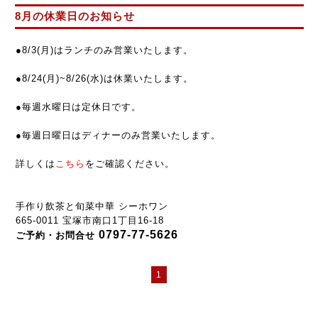
8月の休業日のお知らせ
●8/3(
月
)
は
ランチ
のみ営業
いたします。
●
8/24(
月
)~
8/26(
水
)
は
休業
いたします。
●
毎週水曜日は定休日です。
●
毎週
日曜日はディナーのみ営業いたします。
詳しくは
こちら
をご確認ください。
手作り飲茶と旬菜中華 シーホワン
665-0011 宝塚市南口1丁目16-18
0797-77-5626
ご予約・お問合せ
1