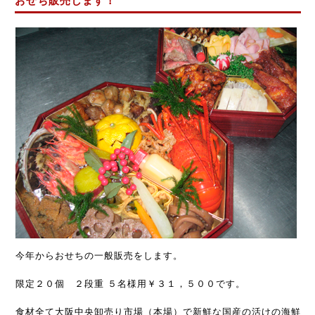
おせち販売します！
今年からおせちの一般販売をします。
限定２０個 ２段重 ５名様用￥３１，５００です。
食材全て大阪中央卸売り市場（本場）で新鮮な国産の活けの海鮮