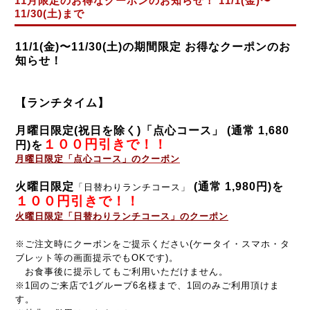
11月限定のお得なクーポンのお知らせ！ 11/1(金)〜
11/30(土)まで
11/1(
金
)〜11/30(
土
)の期間限定 お得なクーポンのお
知らせ！
【ランチタイム】
月曜日限定(祝日を除く)「点心コース」
(通常 1,680
１００円引きで！！
円)
を
月曜日限定「点心コース」
のクーポン
火曜日限定
(通常 1,980円)
を
「日替わりランチコース」
１００円引きで！！
火曜日限定「日替わりランチコース」
のクーポン
※ご注文時にクーポンをご提示ください(ケータイ・スマホ・タ
ブレット等の画面提示でもOKです)。
お食事後に提示してもご利用いただけません。
※1回のご来店で1グループ6名様まで、1回のみご利用頂けま
す。