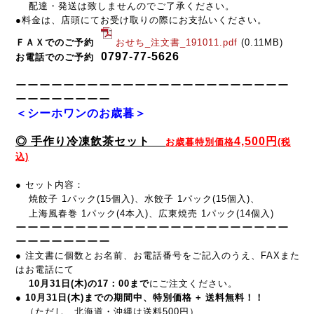
配達・発送は致しませんのでご了承ください。
●料金は、店頭にてお受け取りの際にお支払いください。
ＦＡＸでのご予約
おせち_注文書_191011.pdf
(0.11MB)
0797-77-5626
お電話でのご予約
ーーーーーーーーーーーーーーーーーーーーーーー
ーーー
ー
ー
ー
ー
ー
＜シーホワンのお歳暮
＞
◎ 手作り冷凍飲茶セット
4,500円
お歳暮特別
価格
(税
込)
● セット内容：
焼餃子 1パック(15個入)、水餃子 1パック(15個入)、
上海風春巻 1パック(4本入)、広東焼売 1パック(14個入)
ーーーーーーーーーーーーーーーーーーーーーーー
ーーー
ー
ー
ー
ー
ー
●
注文書に
個数とお名前、お電話番号をご記入のうえ、FAXまた
はお電話にて
10月31日(木)の17：00まで
にご注文ください。
●
10月31日(木)までの期間中、特別価格 + 送料無料！！
（ただし、北海道・沖縄は送料500円）