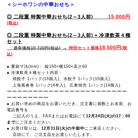
＜シーホワンの中華おせち
＞
◎ 二段重 特製中華おせち(2～3人前)
15,000円
(税込)
◎ 二段重 特製中華おせち(2～3人前) + 冷凍飲茶４種
セット
→
18,500円
通常価格
19,720円(税込)
特別セット
価格
(税
込)
● 重箱寸法(mm)： 縦150×横150×高さ60
● 冷凍飲茶４種セット内容：
焼餃子 1パック(15個入)、水餃子 1パック(15個入)、
上海風春巻 1パック(4本入)、広東焼売 1パック(14個入)
ーーーーーーーーーーーーーーーーーーーーーーー
ーーー
ー
ー
ー
ー
ー
● お買い求めの商品をお選いただき、注文書に個数とお名前、
お
電話番号を
ご記入のうえ、
FAXまたはお電話にて
12月24日(火)の17：00
まで
にご注文ください。
● お受け取りは、
12月31日(火)の午前中
にご来店ください。
店頭にて、ご注文品をお渡しいたします。