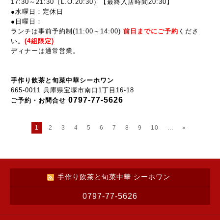
17:30～21:30
（L.O.20:30）【最終入店時間20:30】
●水曜日：定休日
●
日曜日：
ランチは事前予約制(
11:00～14:00
)
前
日までにご予約
くださ
い。
(4組限定)
ディナーは通常営業。
手作り飲茶と旬菜中華シーホワン
665-0011 兵庫県宝塚市南口1丁目16-18
0797-77-5626
ご予約・お問合せ
1
2
3
4
5
6
7
8
9
10
...
»
手作り飲茶と旬菜中華 シーホワン
0797-77-5626