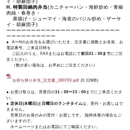
イ・胡麻団子)
H. 特製回鍋肉弁当
(カニチャーハン・海鮮炒め・青椒
肉絲・春巻き・
唐揚げ・シューマイ・海老のバジル炒め・ザーサ
イ・胡麻団子)
ーーーーーーーーーーーーーーーーーーーーーーー
ーーー
ー
ー
ー
ー
ー
ー
ー
●
A〜Hのお弁当をお選びいただき、
注文書
に個数とお名前、お
電話番号、
ご来店日時を
ご記入のうえ、FAXまたはお電話にて
前日21：00まで
にご注
文ください。
（数が多い場合は、お早めにご注文ください）
お持ち帰り弁当_注文書_180703.pdf
(0.12MB)
● お受け取りは、営業日の
11：00〜13：00
までにご来店くださ
い。
●
定休日(水曜日)と日曜日のランチタイム
は、受付・お渡しはで
きません。
営業日のお昼のみの受付・お渡しです。 臨時休業の場合もご
ざいますので、
ホームページまたはお電話にてご確認ください。