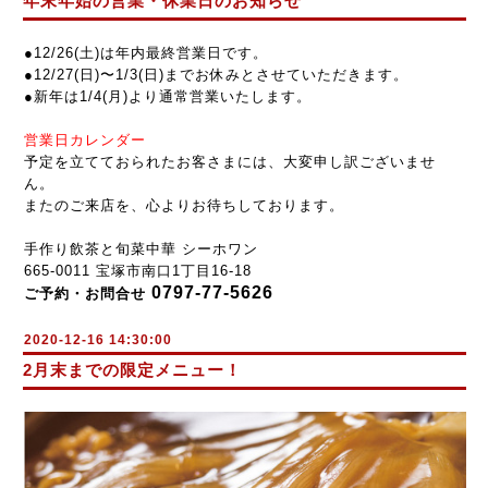
年末年始の営業・休業日のお知らせ
●12
/26(土
)
は
年内最終営業日です。
●12
/27(日)〜1/3(日)までお休みとさせていただきます。
●新年は
1/4(
月
)
より通常
営業
いたします
。
営業日カレンダー
予定を立てておられたお客さまには、大変申し訳ございませ
ん。
またのご来店を、心よりお待ちしております。
手作り飲茶と旬菜中華 シーホワン
665-0011 宝塚市南口1丁目16-18
0797-77-5626
ご予約・お問合せ
2020-12-16 14:30:00
2月末までの限定メニュー！