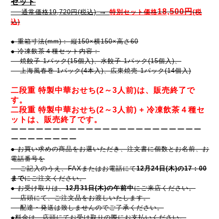
セット
→
18,500円
通常価格
19,720円(税込)
特別セット
価格
(税
込)
● 重箱寸法(mm)： 縦150×横150×高さ60
● 冷凍飲茶４種セット内容：
焼餃子 1パック(15個入)、水餃子 1パック(15個入)、
上海風春巻 1パック(4本入)、広東焼売 1パック(14個入)
二段重 特製中華おせち(2～3人前)は、
販売終了で
す。
二段重 特製中華おせち(2～3人前) + 冷凍飲茶４種セ
ットは、販売終了です。
ーーーーーーーーーーーーーーーーーーーーーーー
ーーー
ー
ー
ー
ー
ー
● お買い求めの商品をお選いただき、注文書に個数とお名前、
お
電話番号を
ご記入のうえ、
FAXまたはお電話にて
12月24日(木)の17：00
まで
にご注文ください。
● お受け取りは、
12月31日(木)の午前中
にご来店ください。
店頭にて、ご注文品をお渡しいたします。
配達・発送は致しませんのでご了承ください。
●料金は、店頭にてお受け取りの際にお支払いください。