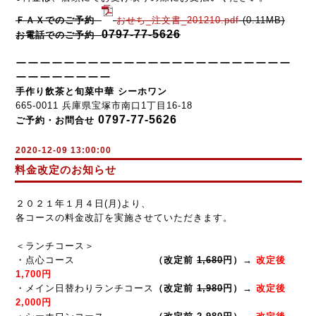
ＦＡＸでのご予約
おせち_注文書_201210.pdf
(0.11MB)
0797-77-5626
お電話でのご予約
ーーーーーーーーーーーーーーーーーーーーーーー
ーーー
ー
ー
ー
ー
ー
手作り飲茶と旬菜中華 シーホワン
665-0011 兵庫県宝塚市南口1丁目16-18
0797-77-5626
ご予約・お問合せ
2020-12-09 13:00:00
料金改定のお知らせ
２０２１年１月４日(月)より、
各コースの料金改訂を実施させていただきます。
＜ランチコース＞
・点心コース
（改定前
1,680
円）→
改定後
1,700円
・メイン日替わりランチコース
（改定前
1,980
円）→
改定後
2,000円