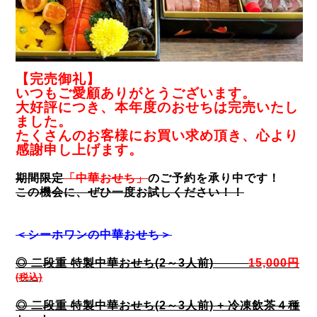
【完売御礼】
いつもご愛顧ありがとうございます。
大好評につき、本年度のおせちは完売いたし
ました。
たくさんのお客様にお買い求め頂き、心より
感謝申し上げます。
期間限定
「中華おせち」
のご予約を承り中です！
この機会に、
ぜひ一度お試しください！！
＜シーホワンの中華おせち
＞
◎ 二段重 特製中華おせち(2～3人前)
15,000円
(税込)
◎ 二段重 特製中華おせち(2～3人前) + 冷凍飲茶４種