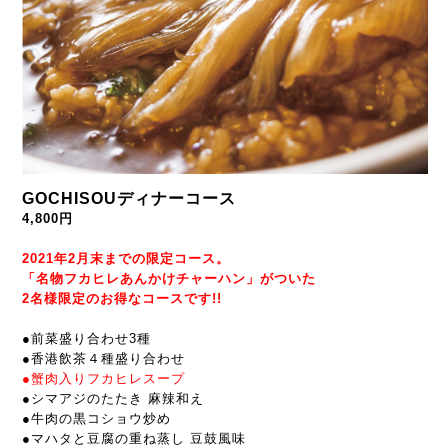
GOCHISOUディナーコース
4,800円
2021年2月末までの限定コース。
「名物フカヒレあんかけチャーハン」がついた
2名様限定のお得なコースです!!
●前菜盛り合わせ3種
●
香港飲茶４種盛り合わせ
●蟹肉入りフカヒレスープ
●
シマアジのたたき 麻辣和え
●
牛肉の黒コショウ炒め
●マハタと豆腐の重ね蒸し 豆鼓風味