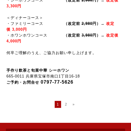
・シーホワンコース
（改定前
2,980
円）→
改定後
3,300円
＜ディナーコース＞
・ファミリーコース
（改定前
2,980
円）→
改定
後 3,000円
・ホワンホワンコース
（改定前
3,980
円）→
改定後
4,000円
何卒ご理解のうえ、ご協力お願い申し上げます。
手作り飲茶と旬菜中華 シーホワン
665-0011 兵庫県宝塚市南口1丁目16-18
0797-77-5626
ご予約・お問合せ
1
2
»