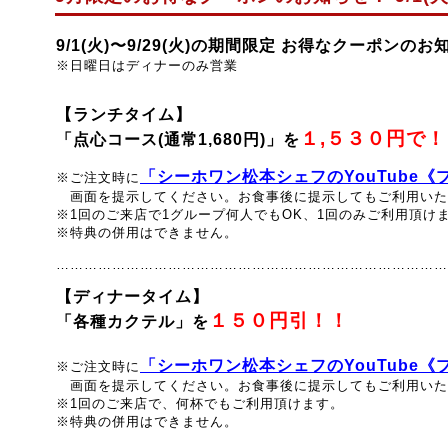
9/1(
火
)〜9/29(
火
)の期間限定 お得なクーポンのお
※日曜日はディナーのみ営業
【ランチタイム】
１,５３０円で！
「点心コース(通常1,680円)」
を
「シーホワン松本シェフのYouTube
※ご注文時に
画面を提示してください。
お食事後に提示してもご利用いた
※1回のご来店で1グループ何人でもOK、1回のみご利用頂け
※特典の併用はできません。
…………………………………………………………………………
【ディナータイム】
１５０円引！！
「各種カクテル
」
を
「シーホワン松本シェフのYouTube
※ご注文時に
画面を提示してください。
お食事後に提示してもご利用いた
※1回のご来店で、何杯でもご利用頂けます。
※特典の併用はできません。