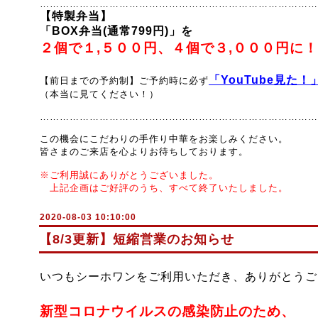
…………………………………………………………………………
【特製弁当】
「BOX弁当
(通常799円)
」
を
２個で
１,５００円、
４個で
３,０００円に
「YouTube見た！
【前日までの予約制】
ご予約時に必ず
（本当に見てください！）
…………………………………………………………………………
この機会にこだわりの手作り中華を
お楽しみください。
皆さまのご来店を心よりお待ちしております。
※ご利用誠にありがとうございました。
上記企画はご好評のうち、すべて終了いたしました。
2020-08-03 10:10:00
【8/3更新】短縮営業のお知らせ
いつもシーホワンをご利用いただき、ありがとうご
新型コロナウイルスの感染防止のため、