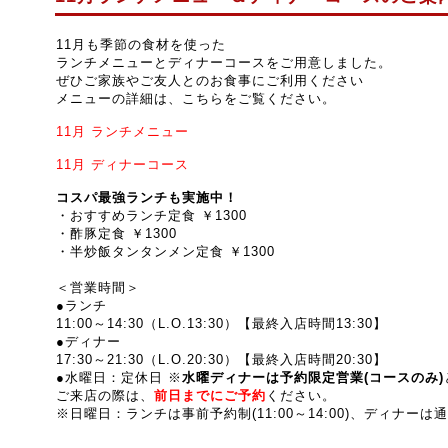
11月も季節の食材を使った
ランチメニューとディナーコースをご用意しました。
ぜひご家族やご友人とのお食事にご利用ください
メニューの詳細は、こちらをご覧ください。
11月
ランチメニュー
11月
ディナーコース
コスパ最強ランチも実施中！
・おすすめランチ定食 ￥1300
・酢豚定食 ￥1300
・半炒飯タンタンメン定食 ￥1300
＜営業時間＞
●ランチ
11:00～14:30（L.O.13:30）【最終入店時間13:30】
●ディナー
17:30～21:30
（L.O.20:30）【最終入店時間20:30】
●水曜日：定休日 ※
水曜ディナーは予約限定営業(コースのみ)
ご来店の際は、
前
日までにご予約
ください。
※日曜日：ランチは事前予約制(
11:00～14:00
)、ディナーは