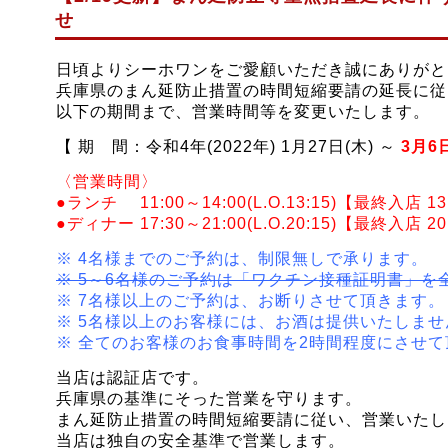
せ
日頃よりシーホワンをご愛顧いただき誠にありがと
兵庫県の
まん延防止措置の時間短縮要請の延長に従
以下の期間まで、営業時間等を変更いたします。
【
期 間：令和4年(2022年) 1月27日(木) ～
3月6
〈営業時間〉
●ランチ 11:00～14:00(L.O.13:15)【最終入店 13
●ディナー 17:30～21:00(L.O.20:15)【最終入店 20
※ 4名様までのご予約は、制限無しで承ります。
※ 5～6名様のご予約は「ワクチン接種証明書」を
※ 7名様以上のご予約は、お断りさせて頂きます。
※ 5名様以上のお客様には、お酒は提供いたしませ
※ 全てのお客様のお食事時間を2時間程度にさせ
当店は認証店です。
兵庫県の基準にそった営業を守ります。
まん延防止措置の時間短縮要請に従い、営業いたし
当店は独自の安全基準で営業します
。