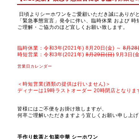
日頃よりシーホワンをご愛顧いただき誠にありが
「緊急事態宣言」発令に伴い、臨時休業 および 時
ご理解・ご協力のほど宜しくお願い致します。
臨時休業：令和3年(2021年) 8月20日(金) ～
8月28
時短営業：令和3年(2021年)
8月29日(日)
9月
3
日(金
営業日カレンダー
＜時短営業(酒類の提供は行いません)＞
ディナーは19時ラストオーダー 20時閉店となりま
皆様にはご不便をお掛け致しますが、
何卒ご理解いただきますよう宜しくお願い申し上げ
手作り飲茶と旬菜中華
シーホワン