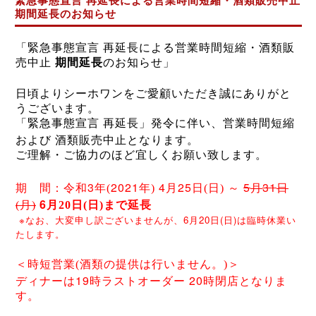
緊急事態宣言 再延長による営業時間短縮・酒類販売中止
期間延長のお知らせ
「緊急事態宣言 再延長による営業時間短縮・酒類販
売中止
期間延長
のお知らせ」
日頃よりシーホワンをご愛顧いただき誠にありがと
うございます。
「緊急事態宣言 再延長」発令に伴い、営業時間短縮
および
酒類販売中止となります。
ご理解・ご協力のほど宜しくお願い致します。
3
2021
4
25
5
31
期 間：令和
年(
年)
月
日(日)
～
月
日
6
(月)
月20
日(日)まで延長
※なお、大変申し訳ございませんが、6月20日(日)は臨時休業い
たします。
＜時短営業(酒類の提供は行いません。)＞
19
20
ディナーは
時ラストオーダー
時閉店となりま
す。