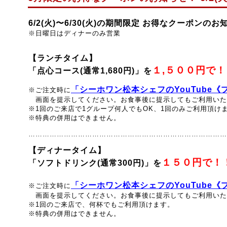
6/2(
火
)〜6/30(
火
)の期間限定 お得なクーポンのお
※日曜日はディナーのみ営業
【ランチタイム】
１,５００円で！
「点心コース(通常1,680円)」
を
「シーホワン松本シェフのYouTube
※ご注文時に
画面を提示してください。
お食事後に提示してもご利用いた
※1回のご来店で1グループ何人でもOK、1回のみご利用頂け
※特典の併用はできません。
…………………………………………………………………………
【ディナータイム】
１５０円で！
「ソフトドリンク
(通常300円)
」
を
「シーホワン松本シェフのYouTube
※ご注文時に
画面を提示してください。
お食事後に提示してもご利用いた
※1回のご来店で、何杯でもご利用頂けます。
※特典の併用はできません。