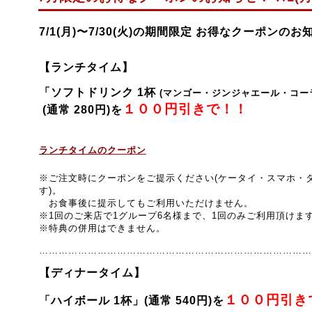
7/1(
月
)〜7/30(
火
)の期間限定 お得なクーポンのお
【ランチタイム】
「ソフトドリンク 1杯
(マンゴー・ジンジャエール・コー
１００円引きで！！
(通常 280円)を
ランチ
タイ
ム
のクーポン
※ご注文時にクーポンをご提示ください(ケータイ・スマホ・
す)。
お食事後に提示してもご利用いただけません。
※1回のご来店で1グループ6名様まで、1回のみご利用頂けま
※特典の併用はできません。
…………………………………………………………………………
【ディナータイム】
１００円引き
「ハイボール 1杯」(通常 540円)を