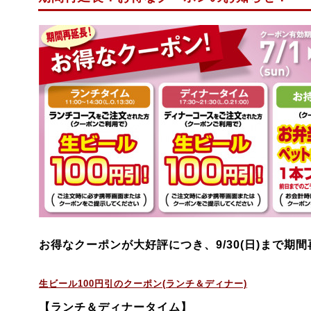
お得なクーポンが
大好評につき、9
/30(日)まで
期間
生ビール
100円
引のクーポン(ランチ＆ディナー)
【ランチ＆ディナータイム】