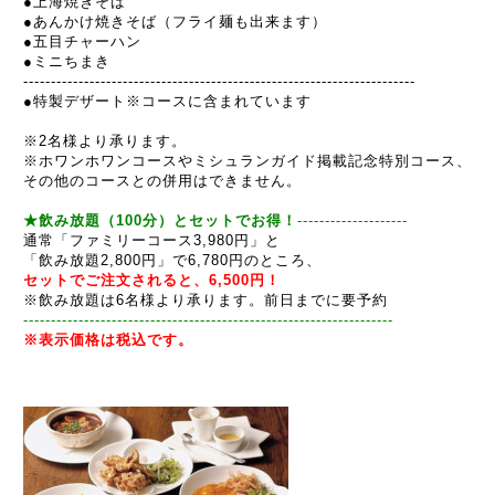
●上海焼きそば
●あんかけ焼きそば（フライ麺も出来ます）
●五目チャーハン
●ミニちまき
----------------------------------------------
---------
---------
-------
●特製デザート※コースに含まれています
※2名様より承ります。
※ホワンホワンコースやミシュランガイド掲載記念特別コース、
その他のコースとの併用はできません。
★
飲み放題（100分）とセットでお得！
--------------------
通常「ファミリーコース3,980円」と
「飲み放題2,800円」で6,780円のところ、
セットでご注文されると、6,500円！
※飲み放題は6名様より承ります。前日までに要予約
------------------------------------------------------------
-----
--
※表示価格は税込です。