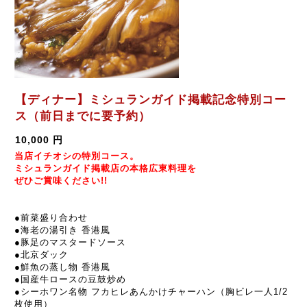
【ディナー】ミシュランガイド掲載記念特別コー
ス（前日までに要予約）
10,000 円
当店イチオシの特別コース。
ミシュランガイド掲載店の本格広東料理を
ぜひご賞味ください!!
●前菜盛り合わせ
●
海老の湯引き 香港風
●
豚足のマスタードソース
●
北京ダック
●
鮮魚の蒸し物 香港風
●
国産牛ロースの豆鼓炒め
●シーホワン名物 フカヒレあんかけチャーハン（胸ビレ一人1/2
枚使用）