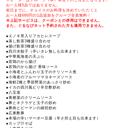
お一人様5品ではありません。
前日までに、チョイスのお料理を決めていただくと
お一人様680円の1品追加をグループ全員無料！
※上記サービスは、クーポンとの併用はできません。
また、
ぐるなびネット予約
された方も適用できません。
●
エノキ茸入りフカヒレスープ
●蒸し飲茶3種盛り合わせ
●揚げ飲茶3種盛り合わせ
●四川水餃子（辛いタレ無しも出来ます）
●中華風海老の天ぷら
●若鶏のから揚げ
●若鶏のから揚げ 香味ソース
●小海老とふんわり玉子のチリソース煮
●小海老のフルーツマヨネーズソース
●海鮮2種と季節野菜のあっさり炒め
●イカの四川風ピリ辛甘酢炒め
●八宝菜
●青梗菜のクリームソース
●豚とキクラゲと玉子の炒め
●豚肉とピーマンの細切炒め
●広東酢豚
●本場の辛いマーボー豆腐（辛さ控え目も出来ます）
●カップ汁そば