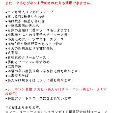
また、
ぐるなびネット予約
された方も適用できません。
●
エノキ茸入りフカヒレスープ
●蒸し飲茶3種盛り合わせ
●揚げ飲茶3種盛り合わせ
●
中華風海老の天ぷら
●若鶏の唐揚げ（香味ソースも出来ます）
●小海老とふんわり玉子のチリソース煮
●小海老のフルーツマヨネーズソース
●海鮮2種と季節野菜のあっさり炒め
●イカの四川風ピリ辛甘酢炒め
●八宝菜
●青梗菜のクリームソース
●豚肉とピーマンの細切炒め
●広東酢豚
●本場の辛い麻婆豆腐（辛さ控え目も出来ます）
●上海焼きそば
●あんかけ焼きそば（フライ麺も出来ます）
----------------------------------------------
---------
---------
-------
●シーホワン名物
フカヒレ
あんかけチャーハン（胸ビレ一人1/2
枚使用）
●特製デザート※コースに含まれています
※2名様より承ります。
※ファミリーコースやミシュランガイド掲載記念特別コース、そ