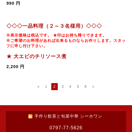
990 円
◇◇◇一品料理（２～３名様用）◇◇◇
※表示価格は税込です。 ★印はお持ち帰りできます。
※
ご希望のお料理があれば出来るものならお作りします。スタッ
フに申し付け下さい。
★ 大エビのチリソース煮
2,200 円
«
1
2
3
4
5
6
»
手作り飲茶と旬菜中華 シーホワン
0797-77-5626