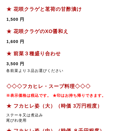
★ 花咲クラゲと茗荷の甘酢漬け
1,500 円
★ 花咲クラゲのXO醤和え
1,600 円
★ 前菜３種盛り合わせ
3,500 円
各前菜より３品お選びください
◇◇◇フカヒレ・スープ料理◇◇◇
※表示価格は税込です。 ★印はお持ち帰りできます。
★ フカヒレ姿（大）（時価 3万円程度）
ステーキ又は煮込み
尾びれ使用
★ フカヒレ姿（中）（時価 ８千円程度）