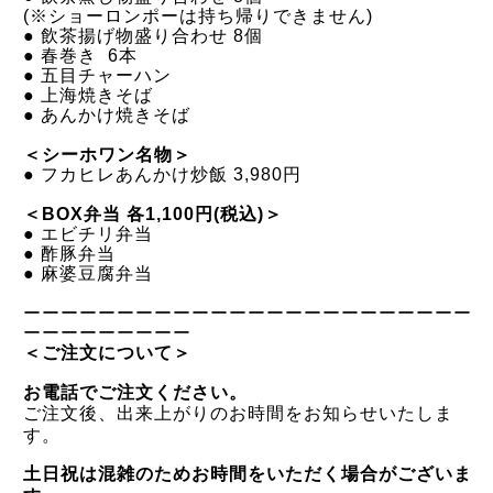
(※ショーロンポーは持ち帰りできません)
●
飲茶揚げ物盛り合わせ 8個
●
春巻き 6本
●
五目チャーハン
●
上海焼きそば
●
あんかけ焼きそば
＜シーホワン名物＞
●
フカヒレあんかけ炒飯 3,980円
＜BOX弁当 各1,100円(税込)＞
●
エビチリ弁当
● 酢豚
弁当
●
麻婆豆腐弁当
ーーーーーーーーーーーーーーーーーーーーーーーー
ーー
ー
ー
ー
ー
ー
ー
ー
＜ご注文について＞
お電話でご注文ください。
ご注文後、出来上がりのお時間をお知らせいたしま
す。
土日祝は混雑のためお時間をいただく場合がございま