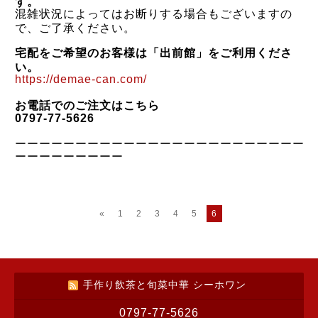
す。
混雑状況によってはお断りする場合もございますの
で、ご了承ください。
宅配をご希望のお客様は「出前館」をご利用くださ
い。
https://demae-can.com/
お電話でのご注文はこちら
0797-77-5626
ーーーーーーーーーーーーーーーーーーーーーーーー
ーー
ー
ー
ー
ー
ー
ー
ー
«
1
2
3
4
5
6
手作り飲茶と旬菜中華 シーホワン
0797-77-5626