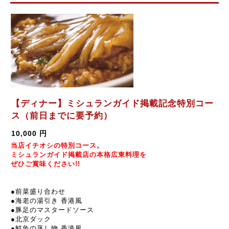
【ディナー】ミシュランガイド掲載記念特別コー
ス（前日までに要予約）
10,000 円
当店イチオシの特別コース。
ミシュランガイド掲載店の本格広東料理を
ぜひご賞味ください!!
●前菜盛り合わせ
●
海老の湯引き 香港風
●
豚足のマスタードソース
●
北京ダック
●
鮮魚の蒸し物 香港風