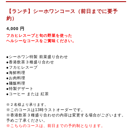
【ランチ】シーホワンコース（前日までに要予
約）
4,000 円
フカヒレスープと旬の野菜を使った
ヘルシーなコースをご賞味ください。
●シーホワン特製 前菜盛り合わせ
●香港飲茶３種盛り合わせ
●
フカヒレ
スープ
●
海鮮料理
●
お肉料理
●
麺飯料理
●特製
デザート
●
コーヒー または 紅茶
※２名様より承ります。
※このコースは13時ラストオーダーです。
※香港飲茶３種盛り合わせの内容は変更する場合がございます。
予めご了承ください。
※こちらのコースは、前日までの予約制となります。