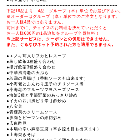
----------------------------------------------
---------
---------
-------
下記16品より 4品 グループ（卓）単位でお選び下さい。
※オーダーはグループ（卓）単位でのご注文となります。
お一人様4品ではありません。
前日までに、チョイスのお料理を決めていただくと
お一人様680円の1品追加をグループ全員無料！
※上記サービスは、クーポンとの併用はできません。
また、
ぐるなびネット予約
された方も適用できません。
●
エノキ茸入りフカヒレスープ
●蒸し飲茶3種盛り合わせ
●揚げ飲茶3種盛り合わせ
●
中華風海老の天ぷら
●若鶏の唐揚げ（香味ソースも出来ます）
●小海老とふんわり玉子のチリソース煮
●小海老のフルーツマヨネーズソース
●海鮮2種と季節野菜のあっさり炒め
●イカの四川風ピリ辛甘酢炒め
●八宝菜
●青梗菜のクリームソース
●豚肉とピーマンの細切炒め
●広東酢豚
●本場の辛い麻婆豆腐（辛さ控え目も出来ます）
●上海焼きそば