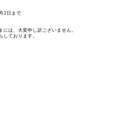
、
月2日
まで
。
まには、大変申し訳ございません。
ちしております。